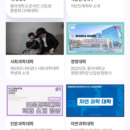
동아대학교 온라인 신입생
석당인재학부 소개
환영회 (국제대학)
사회과학대학
경영대학
제55대 너와닿다 사회과학대학
2022년도 동아대학교
학생회 소개
경영대학장 신입생 환영사
인문과학대학
자연과학대학