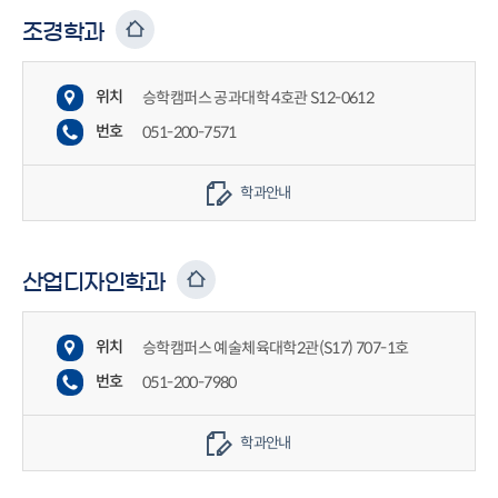
조경학과
위치
승학캠퍼스 공과대학 4호관 S12-0612
번호
051-200-7571
학과안내
산업디자인학과
위치
승학캠퍼스 예술체육대학2관(S17) 707-1호
번호
051-200-7980
학과안내