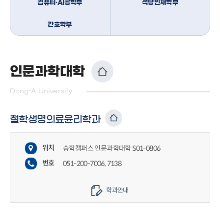
컴퓨터·AI공학부
석당인재학부
간호학부
인문과학대학
Dong-A University
철학생명의료윤리학과
위치
승학캠퍼스 인문과학대학 S01-0806
번호
051-200-7006, 7138
학과안내