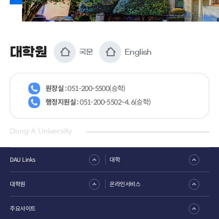
대학원
국문
English
원장실 :
051-200-5500(승학)
행정지원실 :
051-200-5502~4, 6(승학)
Dong-A University
DAU Links
대학
대학원
온라인서비스
주요사이트