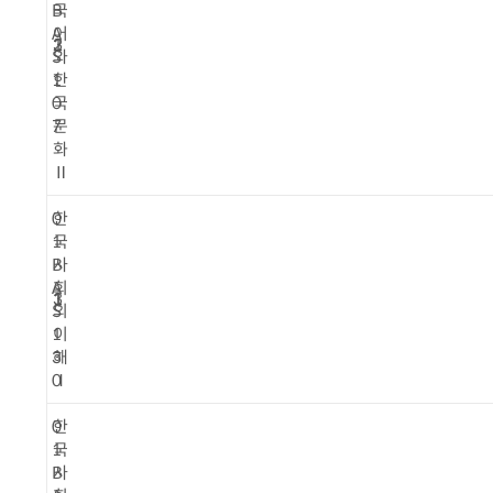
B
국
A
어
1
2
3
S
와
1
한
0
국
7
문
화
Ⅱ
0
한
1
국
B
사
A
회
1
1
3
S
의
1
이
3
해
0
Ⅰ
0
한
1
국
B
사