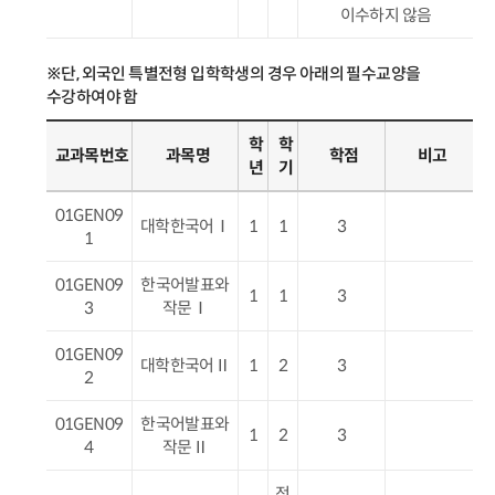
이수하지 않음
※단, 외국인 특별전형 입학학생의 경우 아래의 필수교양을
수강하여야 함
학
학
교과목번호
과목명
학점
비고
년
기
01GEN09
대학한국어Ⅰ
1
1
3
1
01GEN09
한국어발표와
1
1
3
3
작문Ⅰ
01GEN09
대학한국어Ⅱ
1
2
3
2
01GEN09
한국어발표와
1
2
3
4
작문Ⅱ
전