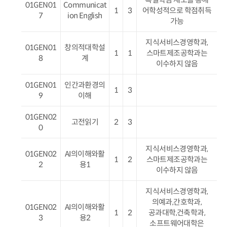
01GEN01
Communicat
1
3
어학성적으로 학점취득
7
ion English
가능
지식서비스경영학과,
01GEN01
창의적대학설
1
1
스마트제조공학과는
8
계
이수하지 않음
01GEN01
인간과환경의
1
3
9
이해
01GEN02
고전읽기
2
3
0
지식서비스경영학과,
01GEN02
AI의이해와활
1
2
스마트제조공학과는
2
용1
이수하지 않음
지식서비스경영학과,
의예과,간호학과,
01GEN02
AI의이해와활
1
2
공과대학,건축학과,
3
용2
소프트웨어대학은