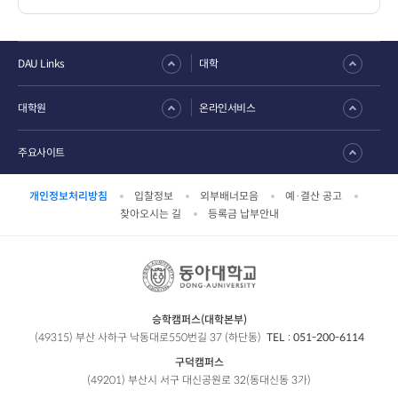
DAU Links
대학
대학원
온라인서비스
주요사이트
개인정보처리방침
입찰정보
외부배너모음
예·결산 공고
찾아오시는 길
등록금 납부안내
승학캠퍼스(대학본부)
(49315) 부산 사하구 낙동대로550번길 37 (하단동)
TEL :
051-200-6114
구덕캠퍼스
(49201) 부산시 서구 대신공원로 32(동대신동 3가)