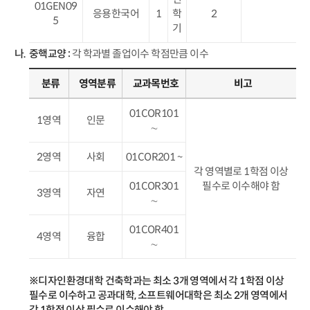
01GEN09
응용한국어
1
학
2
5
기
중핵교양 :
각 학과별 졸업이수 학점만큼 이수
분류
영역분류
교과목번호
비고
01COR101
1영역
인문
∼
2영역
사회
01COR201 ~
각 영역별로 1학점 이상
01COR301
필수로 이수해야 함
3영역
자연
∼
01COR401
4영역
융합
∼
※디자인환경대학 건축학과는 최소 3개 영역에서 각 1학점 이상
필수로 이수하고 공과대학, 소프트웨어대학은 최소 2개 영역에서
각 1학점 이상 필수로 이수해야 함