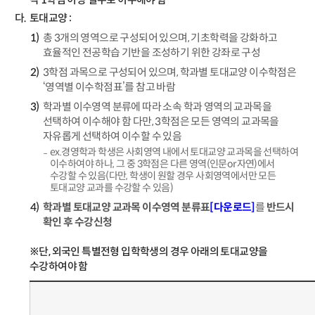
토대교양 :
총 3개의 영역으로 구성되어 있으며, 기초학력을 강화하고
효율적인 전공학습 기반을 조성하기 위한 강좌로 구성
3학점 과목으로 구성되어 있으며, 학과별 토대교양 이수학점은
‘영역별 이수학점표’를 참고 바람
학과별 이수영역 분류에 따라 소속 학과 영역의 교과목을
선택하여 이수해야 함 다만, 3학점은 모든 영역의 교과목을
자유롭게 선택하여 이수할 수 있음
ex.경영학과 학생은 사회영역 내에서 토대교양 교과목을 선택하여
이수하여야 하나, 그 중 3학점은 다른 영역(인문or자연)에서
수강할 수 있음(다만, 학생이 원할 경우 사회영역에서만 모든
토대교양 교과를 수강할 수 있음)
학과별 토대교양 교과목 이수영역 분류표
[다운로드]
를
반드시
확인 후 수강신청
※단, 외국인 특별전형 입학학생의 경우 아래의 토대교양을
수강하여야 함
교
과
과