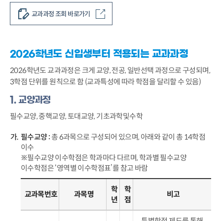
교과과정 조회 바로가기
2026학년도 신입생부터 적용되는 교과과정
2026학년도 교과과정은 크게 교양, 전공, 일반선택 과정으로 구성되며,
3학점 단위를 원칙으로 함 (교과특성에 따라 학점을 달리할 수 있음)
1. 교양과정
필수교양, 중핵교양, 토대교양, 기초과학및수학
필수교양 :
총 6과목으로 구성되어 있으며, 아래와 같이 총 14학점
이수
※필수교양 이수학점은 학과마다 다르며, 학과별 필수교양
이수학점은 ‘영역별 이수학점표’를 참고 바람
학
학
교과목번호
과목명
비고
년
점
특별학점 제도를 통해