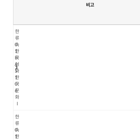
학
학
학
목
목
비고
년
기
점
번
명
호
한
류
0
속
1
한
B
국
A
어
1
1
3
S
와
1
한
0
국
6
문
화
Ⅰ
한
류
0
속
1
한