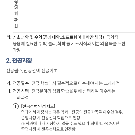
A
회
1
2
3
S
의
1
이
3
해
1
Ⅱ
기초과학 및 수학(공과대학, 소프트웨어대학만 해당) :
공학적
응용에 필요한 수학, 물리, 화학 등 기초지식과 이론의 습득을 위한
과정
2. 전공과정
전공필수, 전공선택, 전공기초
전공필수 :
전공 학습에서 필수적으로 이수해야 하는 교과과정
전공선택 :
전공분야의 심화 학습을 위해 선택하여 이수하는
교과과정
[전공선택 인정 제도]
학과에서 지정하는 다른 학과 · 전공의 전공과목을 이수한 경우,
졸업사정 시 전공선택 학점으로 인정
※ 학과에 따라 지정하지 않을 수도 있으며, 최대 4과목까지만
졸업사정 시 전공선택으로 인정함