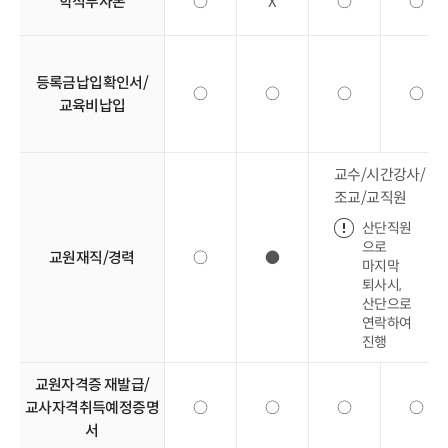
학적부사본
○
X
○
○
등록금납입확인서/
○
○
○
○
교육비납입
교수/시간강사/
조교/교직원
산단직원
으로
교원재직/경력
○
●
마지막
퇴사시,
산단으로
연락하여
진행
교원자격증 재발급/
교사자격취득예정증명
○
○
○
○
서