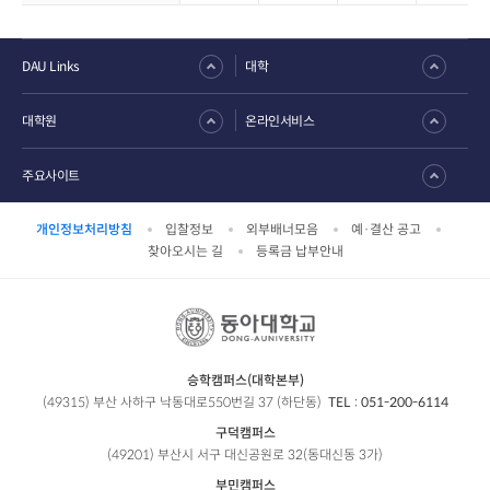
DAU Links
대학
대학원
온라인서비스
주요사이트
개인정보처리방침
입찰정보
외부배너모음
예·결산 공고
찾아오시는 길
등록금 납부안내
승학캠퍼스(대학본부)
(49315) 부산 사하구 낙동대로550번길 37 (하단동)
TEL :
051-200-6114
구덕캠퍼스
(49201) 부산시 서구 대신공원로 32(동대신동 3가)
부민캠퍼스