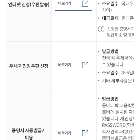
소요일수 :
국내우편 1
바로가기
인터넷 신청(우편발송)
상이)
대금결제 :
휴대폰소
신청한 증명서가 
발급취소 및 결제 
발급방법
전국 각 우체국에서 
수 있습니다.
바로가기
우체국 민원우편 신청
소요일수 :
3~5일(지
기타 세부사항은 바
발급방법
동아대학교 승학캠퍼
로비에 설치된 자동
있습니다. 개인정보법
PASSWORD(학생
증명서 자동발급기
학사관리과(200-60
바로가기
이용
증명서발급은 의과대학