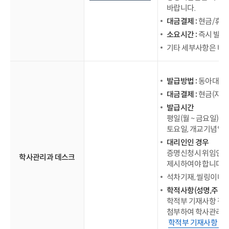
바랍니다.
대금결제 :
현금/휴대
소요시간 :
즉시 발급
기타 세부사항은 바로
발급방법 :
동아대학교
대금결제 :
현금(자동
발급시간
평일(월 ~ 금요일) 09:
토요일, 개교기념일(1
대리인인 경우
증명신청시 위임인의 
학사관리과 데스크
제시하여야 합니다.
석차기재, 씰링이나 
학적사항(성명,주민
학적부 기재사항 정정
첨부하여 학사관리과
학적부 기재사항 정정