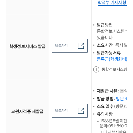
학적부 기재사항 정정
발급방법
통합정보시스템 ⇒ 
있습니다.
소요시간 :
즉시 발급
바로가기
학생정보서비스 발급
발급가능서류
등록금(학생회비) 납
통합정보시스템에 로
재발급 사유 :
분실 또
발급 방법 :
방문 또는
소요 일수
(방문) 2~3
바로가기
교원자격증 재발급
유의사항
1988년 8월 이전 
문의(051-860-0457
기타 세부사항은 바로