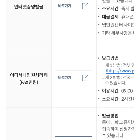
받을 수 있습니다.
바로가기
인터넷증명발급
소요시간 :
즉시 발급
대금결제 :
휴대폰소
웹민원센터 사이트
(
기타 세부사항은 바로
발급방법
제 1 방법 : 정부 
(https://www.gov.
어디서나민원처리제
제 2 방법 : 전국 각
바로가기
(FAX민원)
수 있습니다.
이용시간 :
09:00∼1
소요시간 :
2시간 이
발급방법
동아대학교 증명서발급
접속하여 신청자가 직
수 있습니다.