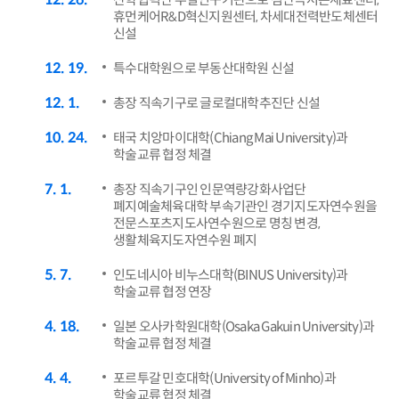
휴먼케어R&D혁신지원센터, 차세대전력반도체센터
신설
12
19
특수대학원으로 부동산대학원 신설
12
1
총장 직속기구로 글로컬대학추진단 신설
10
24
태국 치앙마이대학(Chiang Mai University)과
학술교류 협정 체결
7
1
총장 직속기구인 인문역량강화사업단
폐지예술체육대학 부속기관인 경기지도자연수원을
전문스포츠지도사연수원으로 명칭 변경,
생활체육지도자연수원 폐지
5
7
인도네시아 비누스대학(BINUS University)과
학술교류 협정 연장
4
18
일본 오사카학원대학(Osaka Gakuin University)과
학술교류 협정 체결
4
4
포르투갈 민호대학(University of Minho)과
학술교류 협정 체결