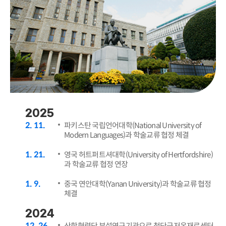
2025
2
11
파키스탄 국립언어대학(National University of
Modern Languages)과 학술교류 협정 체결
1
21
영국 허트퍼트셔대학(University of Hertfordshire)
과 학술교류 협정 연장
1
9
중국 연안대학(Yanan University)과 학술교류 협정
체결
2024
12
26
산학협력단 부설연구기관으로 첨단극저온재료센터,