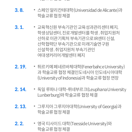
3
8
스페인 알리칸테대학(Universidad de Alicante)과
학술교류 협정 체결
3
1
교육혁신원 부속기관인 교육성과관리센터 폐지,
학생상담센터, 진로개발센터를 학생․취업지원처
산하로 이관기획처 부속기관으로 IR센터 신설,
산학협력단 부속기관으로 미래기술연구원
신설학생․취업지원처 부속기관인
여대생커리어개발센터 폐지
2
19
튀르키예 페네르바체대학(Fenerbahce University)
과 학술교류 협정 체결인도네시아 인도네시아대학
(University of Indonesia)과 학술교류 협정 연장
2
14
독일 루파나 대학-뤼네부르크(Leuphana University
Lunberburg)와 학술교류 협정 체결
2
13
그루지아 그루지아대학(University of Georgia)과
학술교류 협정 체결
2
2
영국 티사이드 대학(Teesside University)와
학술교류 협정 체결