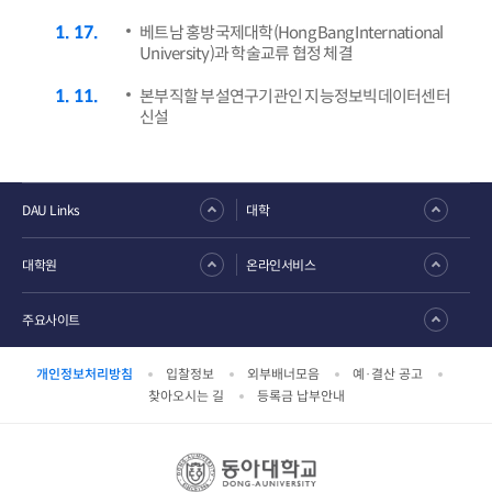
1
17
베트남 홍방국제대학(Hong Bang International
University)과 학술교류 협정 체결
1
11
본부직할 부설연구기관인 지능정보빅데이터센터
신설
DAU Links
대학
대학원
온라인서비스
주요사이트
개인정보처리방침
입찰정보
외부배너모음
예·결산 공고
찾아오시는 길
등록금 납부안내