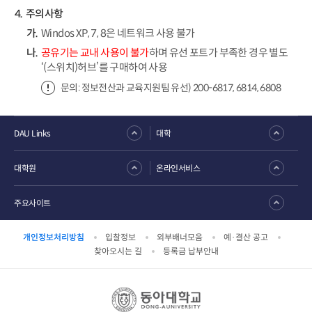
주의사항
Windos XP, 7, 8은 네트워크 사용 불가
공유기는 교내 사용이 불가
하며 유선 포트가 부족한 경우 별도
‘(스위치)허브’를 구매하여 사용
문의: 정보전산과 교육지원팀 유선) 200-6817, 6814, 6808
DAU Links
대학
대학원
온라인서비스
주요사이트
개인정보처리방침
입찰정보
외부배너모음
예·결산 공고
찾아오시는 길
등록금 납부안내