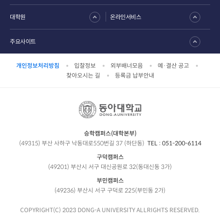
대학원
온라인서비스
주요사이트
개인정보처리방침
입찰정보
외부배너모음
예·결산 공고
찾아오시는 길
등록금 납부안내
승학캠퍼스(대학본부)
(49315) 부산 사하구 낙동대로550번길 37 (하단동)
TEL :
051-200-6114
구덕캠퍼스
(49201) 부산시 서구 대신공원로 32(동대신동 3가)
부민캠퍼스
(49236) 부산시 서구 구덕로 225(부민동 2가)
COPYRIGHT(C) 2023 DONG-A UNIVERSITY ALLRIGHTS RESERVED.