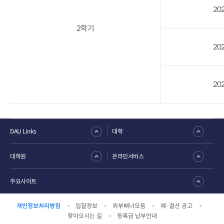
202
2학기
202
202
DAU Links
대학
대학원
온라인서비스
주요사이트
개인정보처리방침
입찰정보
외부배너모음
예·결산 공고
찾아오시는 길
등록금 납부안내