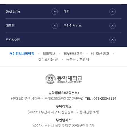
DAU Links
대학
대학원
온라인서비스
주요사이트
개인정보처리방침
입찰정보
외부배너모음
예·결산 공고
찾아오시는 길
등록금 납부안내
승학캠퍼스(대학본부)
(49315) 부산 사하구 낙동대로550번길 37 (하단동)
TEL :
051-200-6114
구덕캠퍼스
(49201) 부산시 서구 대신공원로 32(동대신동 3가)
부민캠퍼스
(49236) 부산시 서구 구덕로 225(부민동 2가)