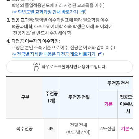
학생의 졸업적용년도에 따라 지정된 교과목을 이수(
☞ 학년도별 교과과정 안내 바로가기
)
전공 교과목:
영역별 이수학점표에 따라 필요학점 이수
※공과대학, 소프트웨어대학 소속 학생은 아래 표 이외에
”전공기초“를 반드시 수강해야 함
다전공 이수자의 이수학점:
교양은 본인 소속 기준으로 이수, 전공은 아래와 같이 이수(
☞전공별 자세한 내용은 다전공 개요 바로가기
)
좌우로 스크롤하시면 내용이 보입니다.
주전공 전선
주전공
전공모듈
구분
주전공 전필
(계)
기본
이수완료
시
전필 전체
복수전공
45
45-전필
기본
-9
(학과별 상이)