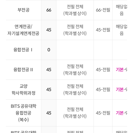
전필 전체
해당없
부전공
66
66-전필
(학과별 상이)
음
연계전공
/
전필 전체
해당없
45
45-전필
자기설계연계전공
(학과별 상이)
음
융합전공
Ⅰ
0
전필 전체
융합전공
Ⅱ
45
45-전필
기본
-9
(학과별 상이)
교양
전필 전체
45
45-전필
기본
-9
학사학위과정
(학과별 상이)
BITS
공유대학
전필 전체
융합전공
45
45-전필
기본
-9
(학과별 상이)
(복수)
BITS
공유대학
전필 전체
해당없