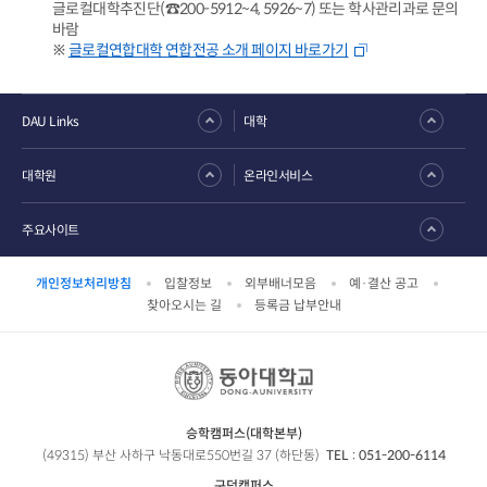
글로컬대학추진단(☎200-5912~4, 5926~7) 또는 학사관리과로 문의
바람
※
글로컬연합대학 연합전공 소개 페이지 바로가기
DAU Links
대학
대학원
온라인서비스
주요사이트
개인정보처리방침
입찰정보
외부배너모음
예·결산 공고
찾아오시는 길
등록금 납부안내
승학캠퍼스(대학본부)
(49315) 부산 사하구 낙동대로550번길 37 (하단동)
TEL :
051-200-6114
구덕캠퍼스