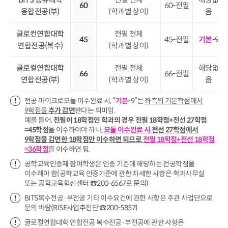
60
60-전필
융합전공(부)
(학과별 상이)
음
글로컨연합대학
전필 전체
45
45-전필
기본
-9
연합전공(복수)
(학과별 상이)
글로컬연합대학
전필 전체
해당없
66
66-전필
연합전공(부)
(학과별 상이)
음
전공 마이크로모듈 이수완료 시, “
기본
-9”는
좌측의 기본학점에서
9학점을
추가 감면
한다는 의미임.
예를 들어,
전필이 18학점인 학과의 경우 전필 18학점+전선 27학점
=45학점
을 이수하여야 하나,
모듈 이수완료 시
전선 27학점에서
9학점을 감면한 18학점만 이수하면 되므로
전필 18학점+전선 18학점
=36학점
을 이수하면 됨.
공학교육인증제 참여학생은 인증 기준에 해당하는 전공학점을
이수해야 함(공학교육 인증기준에 관한 자세한 사항은 학과사무실
또는 공학교육혁신센터 ☎200-6567로 문의)
BITS복수전공·부전공 기타 이수요건에 관한 사항은 주관 사업단으로
문의 바람(RISE사업추진단 ☎200-5857)
글로컬연합대학 연합전공 복수전공·부전공에 관한 사항은